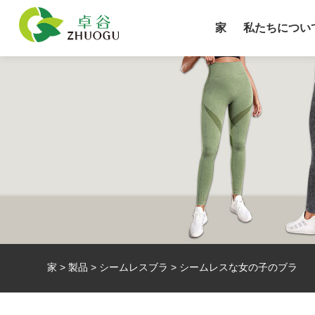
家
私たちについ
家
>
製品
>
シームレスブラ
> シームレスな女の子のブラ