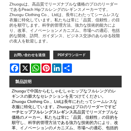
Zhuoguは、高品質でリーズナブルな価格のプロのリーダー
であるPeach Hipフルレングのレギンスメーカーです。
Zhuogu Clothing Co.、Ltdは、長年にわたってシームレスな
衣服に特化しています。私たちは常に「品質、信頼性」の目
的を順守します。科学的管理方法、強力な技術的能力によ
り、改革、イノベーションメカニズム、市場への適応、包括
的な開発、訪問、ガイダンス、ビジネス交渉のあらゆる段階
の友人を歓迎します。
お問い合わせを送信
PDFダウンロード
Facebook
X
WhatsApp
Pinterest
LinkedIn
Share
製品説明
Zhuoguで中国からむしゃむしゃヒップなフルレングのレ
ギンスの膨大なセレクションを見つけてください。
Zhuogu Clothing Co.、Ltdは長年にわたってシームレスな
衣服に特化しています。Zhuoguはプロのリーダーです
ピ
ーチヒップフルレングスレギンス
高品質でリーズナブルな
価格のメーカー。私たちは常に「品質、信頼性」の目的を
順守し、科学的管理方法である強力な技術的力により、改
革、イノベーションのメカニズム、市場への適応、包括的