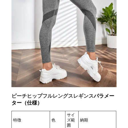
ピーチヒップフルレングスレギンス
パラメー
ター（仕様）
サイ
特徴
色
ズ範
納期
囲