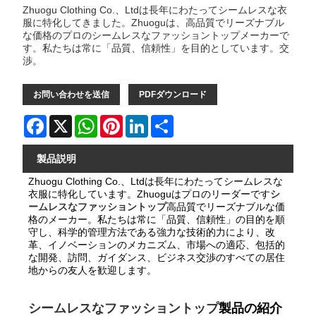
Zhuogu Clothing Co.、Ltdは長年にわたってシームレスな衣
服に特化してきました。Zhuoguは、高品質でリーズナブル
な価格のプロのシームレスなファッショントップメーカーで
す。私たちは常に「品質、信頼性」を目的としています。交
渉。
お問い合わせを送信
PDFダウンロード
Facebook
X
WhatsApp
Pinterest
LinkedIn
Share
製品説明
Zhuogu Clothing Co.、Ltdは長年にわたってシームレスな
衣服に特化しています。Zhuoguはプロのリーダーです
シ
ームレスなファッショントップ
高品質でリーズナブルな価
格のメーカー。私たちは常に「品質、信頼性」の目的を順
守し、科学的管理方法である強力な技術的力により、改
革、イノベーションのメカニズム、市場への適応、包括的
な開発、訪問、ガイダンス、ビジネス交渉のすべての居住
地からの友人を歓迎します。
シームレスなファッショントップ
製品の紹介