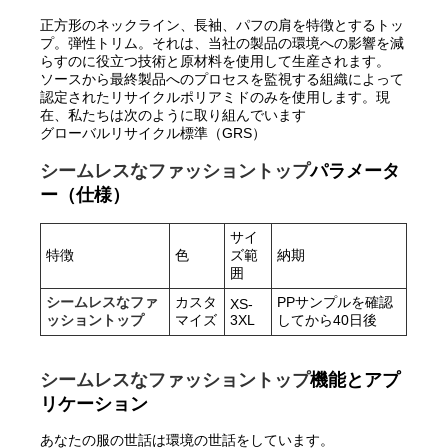
正方形のネックライン、長袖、パフの肩を特徴とするトッ
プ。弾性トリム。それは、当社の製品の環境への影響を減
らすのに役立つ技術と原材料を使用して生産されます。
ソースから最終製品へのプロセスを監視する組織によって
認定されたリサイクルポリアミドのみを使用します。現
在、私たちは次のように取り組んでいます
グローバルリサイクル標準（GRS）
シームレスなファッショントップ
パラメータ
ー（仕様）
サイ
特徴
色
ズ範
納期
囲
シームレスなファ
カスタ
PPサンプルを確認
XS-
ッショントップ
マイズ
3XL
してから40日後
シームレスなファッショントップ
機能とアプ
リケーション
あなたの服の世話は環境の世話をしています。