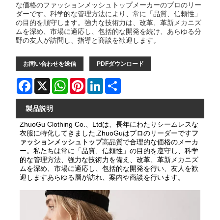
な価格のファッションメッシュトップメーカーのプロのリー
ダーです。科学的な管理方法により、常に「品質、信頼性」
の目的を順守します。強力な技術力は、改革、革新メカニズ
ムを深め、市場に適応し、包括的な開発を続け、あらゆる分
野の友人が訪問し、指導と商談を歓迎します。
お問い合わせを送信
PDFダウンロード
Facebook
X
WhatsApp
Pinterest
LinkedIn
Share
製品説明
ZhuoGu Clothing Co.、Ltdは、長年にわたりシームレスな
衣服に特化してきました.ZhuoGuはプロのリーダーです
フ
ァッションメッシュトップ
高品質で合理的な価格のメーカ
ー。私たちは常に「品質、信頼性」の目的を遵守し、科学
的な管理方法、強力な技術力を備え、改革、革新メカニズ
ムを深め、市場に適応し、包括的な開発を行い、友人を歓
迎しますあらゆる層が訪れ、案内や商談を行います。