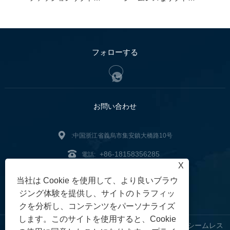
フォローする
お問い合わせ
:中国浙江省義烏市集安鎮大橋路10号
+86-18158356285
電話:
X
zg2@zjzg2014.com
:
当社は Cookie を使用して、より良いブラウ
ファックス: +86-579-89979099
ジング体験を提供し、サイトのトラフィッ
クを分析し、コンテンツをパーソナライズ
します。このサイトを使用すると、Cookie
Copyright © 2024 ZheJiangZhuoGu Clothing Co., Ltd. - シームレス