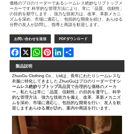
価格のプロのリーダーであるシームレス絶妙なリブトップメ
ーカーです.科学的な管理方法により、常に「品質、信頼性」
の目的を順守します. 、強力な技術力は、改革、革新メカニ
ズムを深め、市場に適応し、包括的な開発を続け、あらゆる
分野の友人が訪問し、指導と商談を歓迎します。
お問い合わせを送信
PDFダウンロード
Facebook
X
WhatsApp
Pinterest
LinkedIn
Share
製品説明
ZhuoGu Clothing Co.、Ltdは、長年にわたりシームレスな
衣服に特化してきました.ZhuoGuはプロのリーダーです
シ
ームレス絶妙リブトップ
高品質で合理的な価格のメーカ
ー。私たちは常に「品質、信頼性」の目的を遵守し、科学
的な管理方法、強力な技術力を備え、改革、革新メカニズ
ムを深め、市場に適応し、包括的な開発を行い、友人を歓
迎しますあらゆる層が訪れ、案内や商談を行います。