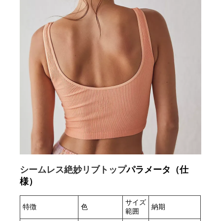
シームレス絶妙リブトップ
パラメータ（仕
様）
サイズ
特徴
色
納期
範囲