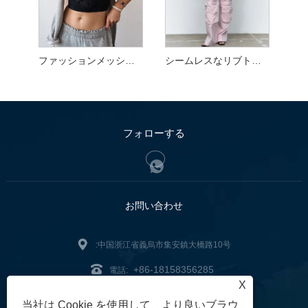
ファッションメッシュトップ
シームレスなリブトップ
フォローする
お問い合わせ
:中国浙江省義烏市集安鎮大橋路10号
+86-18158356285
電話:
X
zg2@zjzg2014.com
:
当社は Cookie を使用して、より良いブラウ