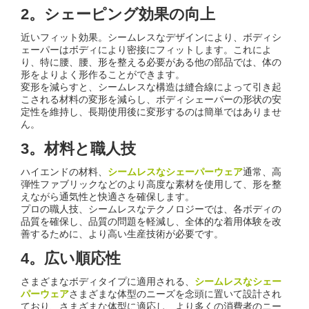
2。シェーピング効果の向上
近いフィット効果。シームレスなデザインにより、ボディシ
ェーパーはボディにより密接にフィットします。これによ
り、特に腰、腰、形を整える必要がある他の部品では、体の
形をよりよく形作ることができます。
変形を減らすと、シームレスな構造は縫合線によって引き起
こされる材料の変形を減らし、ボディシェーパーの形状の安
定性を維持し、長期使用後に変形するのは簡単ではありませ
ん。
3。材料と職人技
ハイエンドの材料、
シームレスなシェーパーウェア
通常、高
弾性ファブリックなどのより高度な素材を使用して、形を整
えながら通気性と快適さを確保します。
プロの職人技、シームレスなテクノロジーでは、各ボディの
品質を確保し、品質の問題を軽減し、全体的な着用体験を改
善するために、より高い生産技術が必要です。
4。広い順応性
さまざまなボディタイプに適用される、
シームレスなシェー
パーウェア
さまざまな体型のニーズを念頭に置いて設計され
ており、さまざまな体型に適応し、より多くの消費者のニー