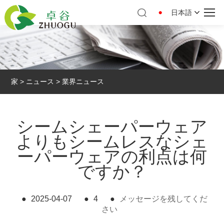
日本語
家
>
ニュース
>
業界ニュース
シームシェーパーウェア
よりもシームレスなシェ
ーパーウェアの利点は何
ですか？
●
2025-04-07
●
4
●
メッセージを残してくだ
さい