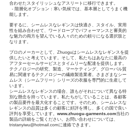
合わせたスタイリッシュなアスリートに移行できます。
- 階層化オプション：寒い気候では、基本層としてうまく機
能します。
要するに、シームレスなレギンスは快適さ、スタイル、実用
性を組み合わせて、ワードローブでパフォーマンスと審美的
な魅力の両方を望んでいる人々のための頼りになる選択肢と
なります。
プロのメーカーとして、Zhuoguはシームレスなレギンスを提
供したいと考えています。そして、私たちはあなたに最高の
アフターセールサービスとタイムリーな配達を提供します。
テクノロジーの研究、製造、マーケティング、グローバル貿
易に関連するテクノロジーの繊維製造業者。さまざまなシー
ムレス（シームフリー）シリーズの衣服を専門的に生産して
います。
シームレスなレギンスの場合、誰もがそれについて異なる特
別な懸念を持っています。私たちがしていることは、各顧客
の製品要件を最大化することです。そのため、シームレスな
レギンスの品質は多くの顧客に好評を博し、多くの国で良い
評判を享受しています。
www.zhuogu-garments.com
当社の
製品の詳細をご覧ください。お問い合わせについては、
tristanyiwu@hotmail.comに連絡できます。