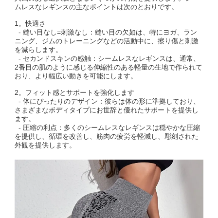
ムレスなレギンスの主なポイントは次のとおりです。
1。快適さ
- 縫い目なし=刺激なし：縫い目の欠如は、特にヨガ、ラン
ニング、ジムのトレーニングなどの活動中に、擦り傷と刺激
を減らします。
- セカンドスキンの感触：シームレスなレギンスは、通常、
2番目の肌のように感じる伸縮性のある軽量の生地で作られて
おり、より幅広い動きを可能にします。
2。フィット感とサポートを強化します
- 体にぴったりのデザイン：彼らは体の形に準拠しており、
さまざまなボディタイプにお世辞と優れたサポートを提供し
ます。
- 圧縮の利点：多くのシームレスなレギンスは穏やかな圧縮
を提供し、循環を改善し、筋肉の疲労を軽減し、彫刻された
外観を提供します。