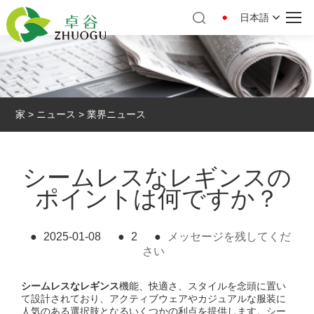
日本語
家
>
ニュース
>
業界ニュース
シームレスなレギンスの
ポイントは何ですか？
●
2025-01-08
●
2
●
メッセージを残してくだ
さい
シームレスなレギンス
機能、快適さ、スタイルを念頭に置い
て設計されており、アクティブウェアやカジュアルな服装に
人気のある選択肢となるいくつかの利点を提供します。シー