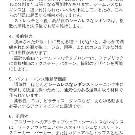
もに分割または弱くなる可能性があります。シームレスなレ
ギンスは、縫い付けられたパネルが不足しているため、これ
らの問題に起因する傾向がありません。
- ストレッチと回復：高品質のシームレスなレギンスは、複
数の摩耗と洗浄後でも形を維持します。
4。美的魅力
- 洗練された外観：目に見える縫い目がないと、滑らかで洗
練された外観が生じ、ジム、用事、またはカジュアルな外出
に汎用性があります。
- 設計の自由：シームレスなテクノロジーは、ファブリック
に直接独自のテクスチャ、パターン、輪郭のデザインを可能
にします。
5。パフォーマンス駆動型機能
- 通気性：ほとんど
シームレスなレギンス
トレーニング中に
乾燥して快適に保つために、通気性のある湿気を吸う材料で
作られています。
- 柔軟性：ヨガ、ピラティス、ダンスなど、あらゆる動きを
必要とするアクティビティに最適です。
6。汎用性
- アスリートへのアクティブウェア：シームレスなレギンス
は、ワークアウトウェアからスタイリッシュなアスリート、
スニーカー、パーカー、またはカジュアルなトップスと組み